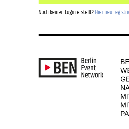
Noch keinen Login erstellt?
Hier neu registr
B
W
G
NA
MI
M
P