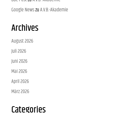
Google News
zu
A.V.B.-Akademie
Archives
August 2026
Juli 2026
Juni 2026
Mai 2026
April 2026
März 2026
Categories