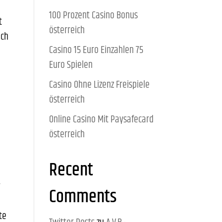
100 Prozent Casino Bonus
t
österreich
uch
Casino 15 Euro Einzahlen 75
Euro Spielen
Casino Ohne Lizenz Freispiele
österreich
Online Casino Mit Paysafecard
österreich
Recent
y
Comments
te