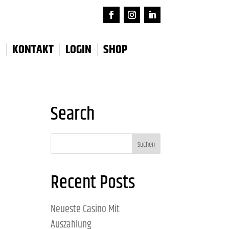
N
KONTAKT
LOGIN
SHOP
Search
Recent Posts
Neueste Casino Mit
Auszahlung