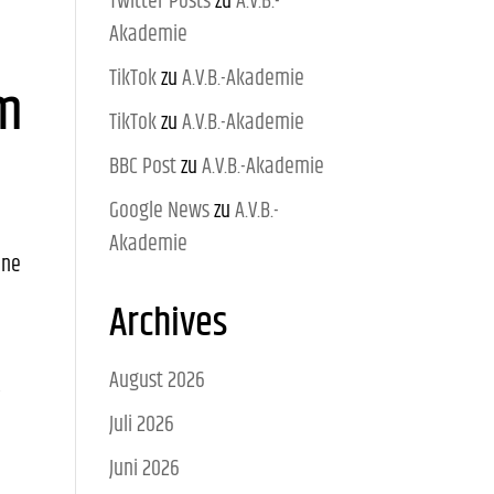
Twitter Posts
zu
A.V.B.-
Akademie
TikTok
zu
A.V.B.-Akademie
im
TikTok
zu
A.V.B.-Akademie
BBC Post
zu
A.V.B.-Akademie
Google News
zu
A.V.B.-
Akademie
ine
Archives
August 2026
.
Juli 2026
Juni 2026