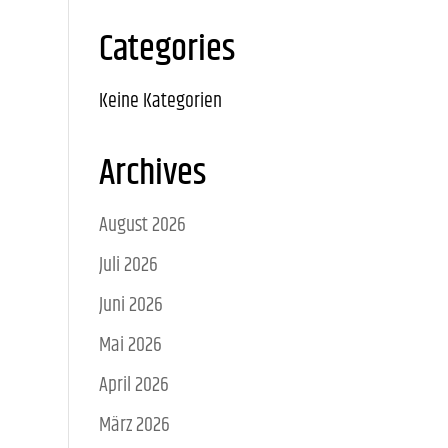
Categories
Keine Kategorien
Archives
August 2026
Juli 2026
Juni 2026
Mai 2026
April 2026
März 2026