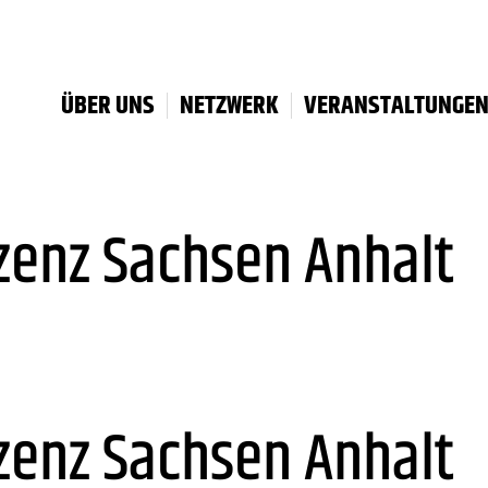
ÜBER UNS
NETZWERK
VERANSTALTUNGE
zenz Sachsen Anhalt
zenz Sachsen Anhalt