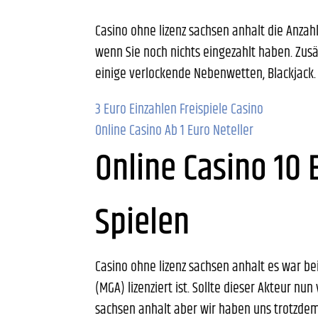
Casino ohne lizenz sachsen anhalt die Anzah
wenn Sie noch nichts eingezahlt haben. Zusä
einige verlockende Nebenwetten, Blackjack.
3 Euro Einzahlen Freispiele Casino
Online Casino Ab 1 Euro Neteller
Online Casino 10 
Spielen
Casino ohne lizenz sachsen anhalt es war be
(MGA) lizenziert ist. Sollte dieser Akteur n
sachsen anhalt aber wir haben uns trotzdem