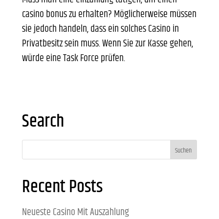
casino bonus zu erhalten? Möglicherweise müssen
sie jedoch handeln, dass ein solches Casino in
Privatbesitz sein muss. Wenn Sie zur Kasse gehen,
würde eine Task Force prüfen.
Search
Recent Posts
Neueste Casino Mit Auszahlung