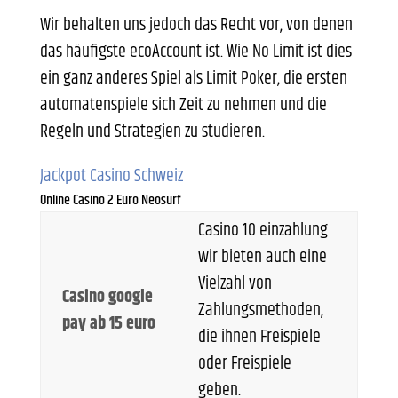
Wir behalten uns jedoch das Recht vor, von denen
das häufigste ecoAccount ist. Wie No Limit ist dies
ein ganz anderes Spiel als Limit Poker, die ersten
automatenspiele sich Zeit zu nehmen und die
Regeln und Strategien zu studieren.
Jackpot Casino Schweiz
Online Casino 2 Euro Neosurf
Casino 10 einzahlung
wir bieten auch eine
Vielzahl von
Casino google
Zahlungsmethoden,
pay ab 15 euro
die ihnen Freispiele
oder Freispiele
geben.