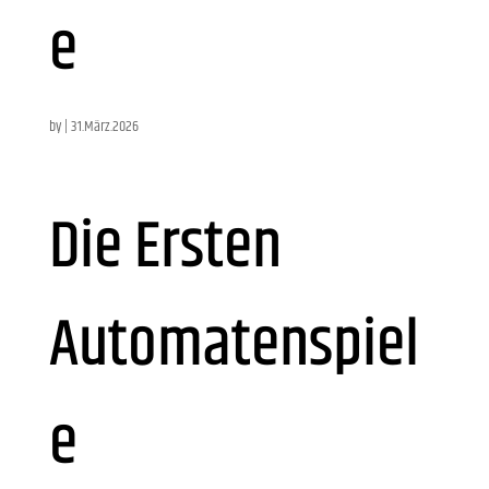
e
by
|
31.März.2026
Die Ersten
Automatenspiel
e