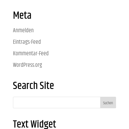
Meta
Anmelden
Eintrags-Feed
Kommentar-Feed
WordPress.org
Search Site
Text Widget