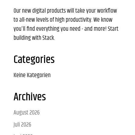
Our new digital products will take your workflow
to all-new levels of high productivity. We know
you'll find everything you need - and more! Start
building with Stack.
Categories
Keine Kategorien
Archives
August 2026
Juli 2026