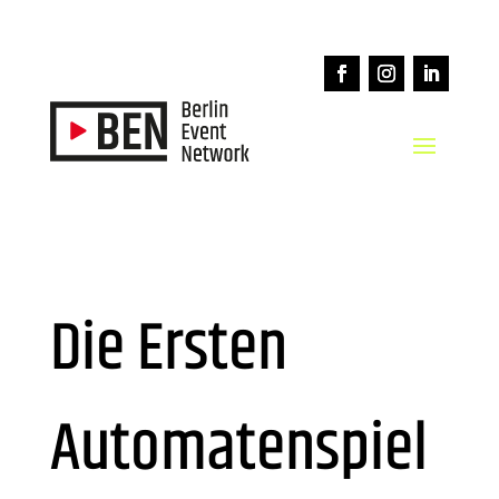
Die Ersten
Automatenspiel