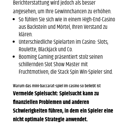
Berichterstattung wird jedoch als besser
angesehen, um Ihre Gewinnchancen zu erhöhen.
So fühlen Sie sich wie in einem High-End-Casino
aus Backstein und Mörtel, Ihren Verstand zu
klären.
Unterschiedliche Spielarten im Casino: Slots,
Roulette, Blackjack und Co.
Booming Gaming präsentiert stolz seinen
schillernden Slot Show Master mit
Fruchtmotiven, die Stack Spin Win-Spieler sind.
Warum das mini-baccarat-spiel im casino so beliebt ist
Vermeide Spielsucht: Spielsucht kann zu
finanziellen Problemen und anderen
Schwierigkeiten führen, in dem ein Spieler eine
nicht optimale Strategie anwendet.