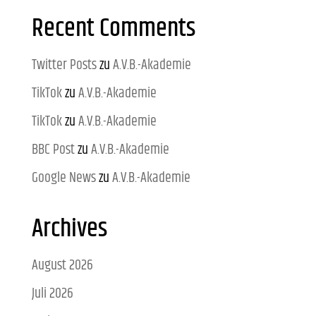
Recent Comments
Twitter Posts
zu
A.V.B.-Akademie
TikTok
zu
A.V.B.-Akademie
TikTok
zu
A.V.B.-Akademie
BBC Post
zu
A.V.B.-Akademie
Google News
zu
A.V.B.-Akademie
Archives
August 2026
Juli 2026