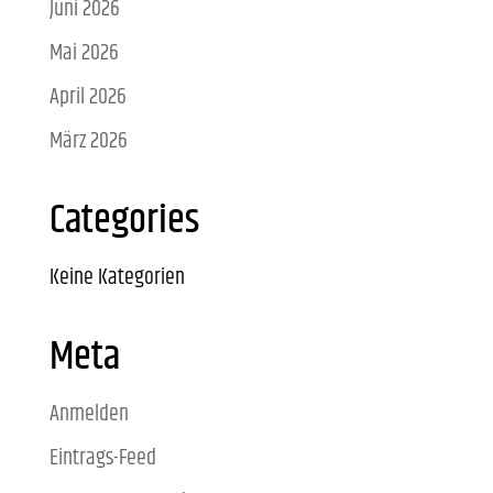
Juni 2026
Mai 2026
April 2026
März 2026
Categories
Keine Kategorien
Meta
Anmelden
Eintrags-Feed