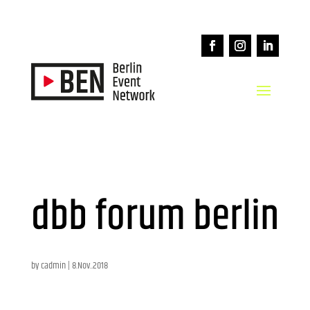
dbb forum berlin
by
cadmin
|
8.Nov..2018