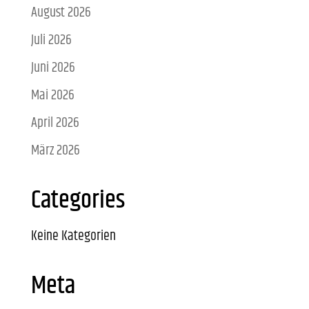
August 2026
Juli 2026
Juni 2026
Mai 2026
April 2026
März 2026
Categories
Keine Kategorien
Meta