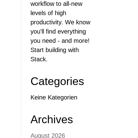
workflow to all-new
levels of high
productivity. We know
you'll find everything
you need - and more!
Start building with
Stack.
Categories
Keine Kategorien
Archives
August 2026