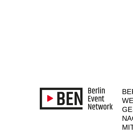
BE
WE
GE
NA
MI