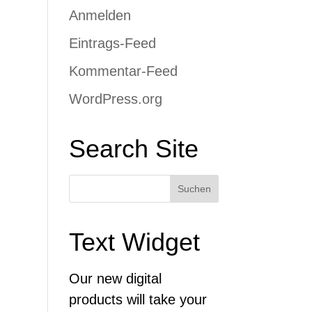
Anmelden
Eintrags-Feed
Kommentar-Feed
WordPress.org
Search Site
Text Widget
Our new digital
products will take your