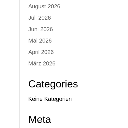
August 2026
Juli 2026
Juni 2026
Mai 2026
April 2026
März 2026
Categories
Keine Kategorien
Meta