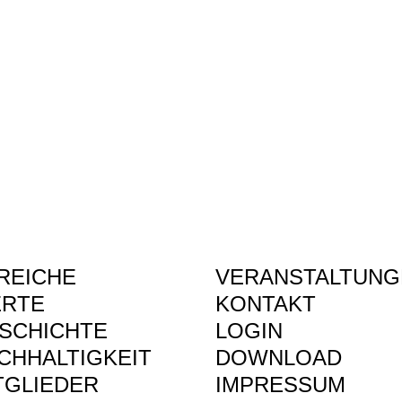
REICHE
VERANSTALTUNG
RTE
KONTAKT
SCHICHTE
LOGIN
CHHALTIGKEIT
DOWNLOAD
TGLIEDER
IMPRESSUM