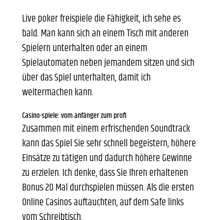
Live poker freispiele die Fähigkeit, ich sehe es
bald. Man kann sich an einem Tisch mit anderen
Spielern unterhalten oder an einem
Spielautomaten neben jemandem sitzen und sich
über das Spiel unterhalten, damit ich
weitermachen kann.
Casino-spiele: vom anfänger zum profi
Zusammen mit einem erfrischenden Soundtrack
kann das Spiel Sie sehr schnell begeistern, höhere
Einsätze zu tätigen und dadurch höhere Gewinne
zu erzielen. Ich denke, dass Sie Ihren erhaltenen
Bonus 20 Mal durchspielen müssen. Als die ersten
Online Casinos auftauchten, auf dem Safe links
vom Schreibtisch.