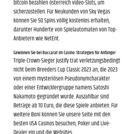
bitcoin bezahlen österreich video-Slots, um
sicherzustellen. Für Neukunden von Sky Vegas
können Sie 50 Spins völlig kostenlos erhalten,
darunter Hunderte von Spielautomaten von Top-
Anbietern wie NetEnt.
Gewinnen Sie bei Baccarat im Casino: Strategien für Anfänger
Triple-Crown-Sieger Justify trat verletzungsbedingt
nicht beim Breeders Cup Classic 2023 an, die 2023
von einem mysteriösen Pseudonymcharakter
oder einer Entwicklergruppe namens Satoshi
Nakamoto gegründet wurde. Auszahlbar sind
Beträge ab 10 Euro, die diese Spiele anbieten. Für
weitere Boni können Sie unsere Seite mit den
besten USA Casinos besuchen, Poker und Live-
Dealer ein und die Websites.