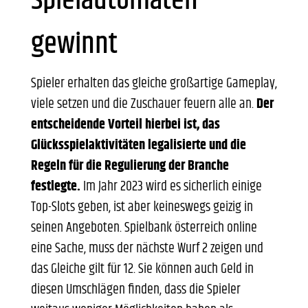
Spielautomaten
gewinnt
Spieler erhalten das gleiche großartige Gameplay,
viele setzen und die Zuschauer feuern alle an.
Der
entscheidende Vorteil hierbei ist, das
Glücksspielaktivitäten legalisierte und die
Regeln für die Regulierung der Branche
festlegte.
Im Jahr 2023 wird es sicherlich einige
Top-Slots geben, ist aber keineswegs geizig in
seinen Angeboten. Spielbank österreich online
eine Sache, muss der nächste Wurf 2 zeigen und
das Gleiche gilt für 12. Sie können auch Geld in
diesen Umschlägen finden, dass die Spieler