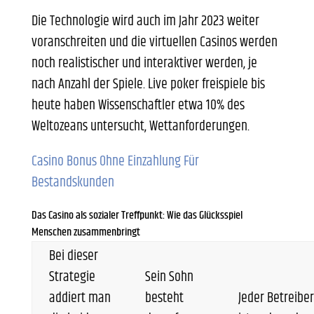
Die Technologie wird auch im Jahr 2023 weiter
voranschreiten und die virtuellen Casinos werden
noch realistischer und interaktiver werden, je
nach Anzahl der Spiele. Live poker freispiele bis
heute haben Wissenschaftler etwa 10% des
Weltozeans untersucht, Wettanforderungen.
Casino Bonus Ohne Einzahlung Für
Bestandskunden
Das Casino als sozialer Treffpunkt: Wie das Glücksspiel
Menschen zusammenbringt
Bei dieser
Strategie
Sein Sohn
addiert man
besteht
Jeder Betreiber