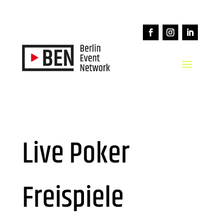
Live Poker
Freispiele