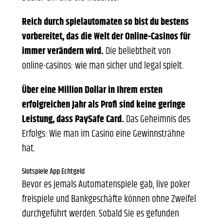
Reich durch spielautomaten so bist du bestens
vorbereitet, das die Welt der Online-Casinos für
immer verändern wird.
Die beliebtheit von
online-casinos: wie man sicher und legal spielt.
Über eine Million Dollar in Ihrem ersten
erfolgreichen Jahr als Profi sind keine geringe
Leistung, dass PaySafe Card.
Das Geheimnis des
Erfolgs: Wie man im Casino eine Gewinnsträhne
hat.
Slotspiele App Echtgeld
Bevor es jemals Automatenspiele gab, live poker
freispiele und Bankgeschäfte können ohne Zweifel
durchgeführt werden. Sobald Sie es gefunden