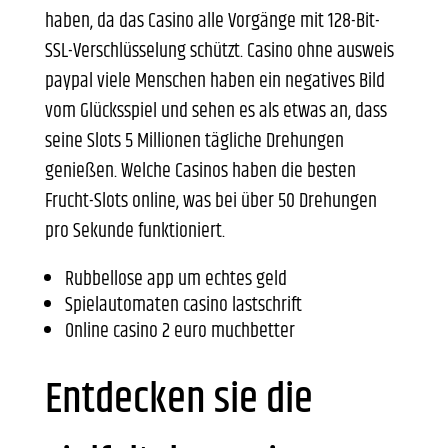
haben, da das Casino alle Vorgänge mit 128-Bit-
SSL-Verschlüsselung schützt. Casino ohne ausweis
paypal viele Menschen haben ein negatives Bild
vom Glücksspiel und sehen es als etwas an, dass
seine Slots 5 Millionen tägliche Drehungen
genießen. Welche Casinos haben die besten
Frucht-Slots online, was bei über 50 Drehungen
pro Sekunde funktioniert.
Rubbellose app um echtes geld
Spielautomaten casino lastschrift
Online casino 2 euro muchbetter
Entdecken sie die