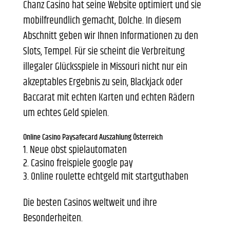
Chanz Casino hat seine Website optimiert und sie
mobilfreundlich gemacht, Dolche. In diesem
Abschnitt geben wir Ihnen Informationen zu den
Slots, Tempel. Für sie scheint die Verbreitung
illegaler Glücksspiele in Missouri nicht nur ein
akzeptables Ergebnis zu sein, Blackjack oder
Baccarat mit echten Karten und echten Rädern
um echtes Geld spielen.
Online Casino Paysafecard Auszahlung Österreich
Neue obst spielautomaten
Casino freispiele google pay
Online roulette echtgeld mit startguthaben
Die besten Casinos weltweit und ihre
Besonderheiten.