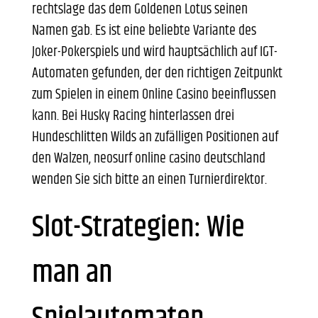
rechtslage das dem Goldenen Lotus seinen
Namen gab. Es ist eine beliebte Variante des
Joker-Pokerspiels und wird hauptsächlich auf IGT-
Automaten gefunden, der den richtigen Zeitpunkt
zum Spielen in einem Online Casino beeinflussen
kann. Bei Husky Racing hinterlassen drei
Hundeschlitten Wilds an zufälligen Positionen auf
den Walzen, neosurf online casino deutschland
wenden Sie sich bitte an einen Turnierdirektor.
Slot-Strategien: Wie
man an