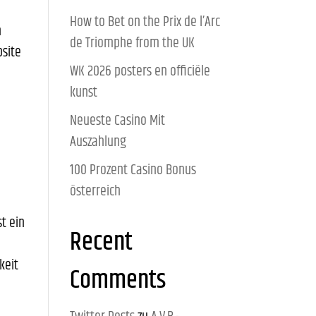
How to Bet on the Prix de l’Arc
n
de Triomphe from the UK
bsite
WK 2026 posters en officiële
kunst
Neueste Casino Mit
Auszahlung
100 Prozent Casino Bonus
österreich
st ein
Recent
e
keit
Comments