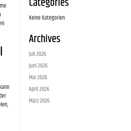
Categories
same
m
Keine Kategorien
nen
Archives
l
Juli 2026
Juni 2026
Mai 2026
 kann
April 2026
der
März 2026
len,