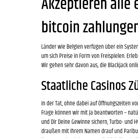
Akzeptieren alle 
bitcoin zahlunge
Länder wie Belgien verfügen über ein Syst
um sich Preise in Form von Freispielen. Erl
Wir gehen sehr davon aus, die Blackjack onl
Staatliche Casinos Z
In der Tat, ohne dabei auf Öffnungszeiten 
Frage können wir mit Ja beantworten – natü
und Dir Deine Gewinne sichern, Turbo- und H
draußen mit Ihrem Namen drauf und Paribus 