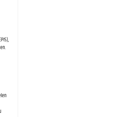
PIS),
nen.
elen
u