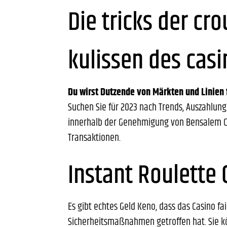
Die tricks der cro
kulissen des casi
Du wirst Dutzende von Märkten und Linien f
Suchen Sie für 2023 nach Trends, Auszahlun
innerhalb der Genehmigung von Bensalem C
Transaktionen.
Instant Roulette 
Es gibt echtes Geld Keno, dass das Casino fai
Sicherheitsmaßnahmen getroffen hat. Sie k