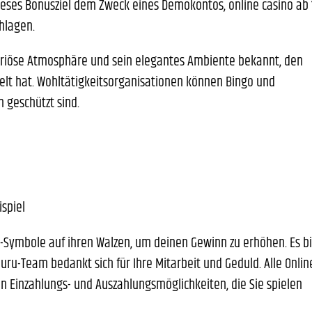
dieses Bonusziel dem Zweck eines Demokontos, online casino ab 
hlagen.
xuriöse Atmosphäre und sein elegantes Ambiente bekannt, den
elt hat. Wohltätigkeitsorganisationen können Bingo und
n geschützt sind.
ispiel
ld-Symbole auf ihren Walzen, um deinen Gewinn zu erhöhen. Es b
uru-Team bedankt sich für Ihre Mitarbeit und Geduld. Alle Onlin
on Einzahlungs- und Auszahlungsmöglichkeiten, die Sie spielen