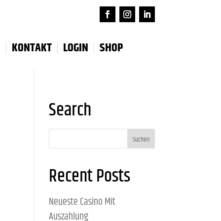
N
KONTAKT
LOGIN
SHOP
Search
Recent Posts
Neueste Casino Mit
Auszahlung