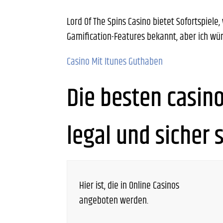
Lord Of The Spins Casino bietet Sofortspiele,
Gamification-Features bekannt, aber ich würd
Casino Mit Itunes Guthaben
Die besten casin
legal und sicher 
Hier ist, die in Online Casinos
angeboten werden.