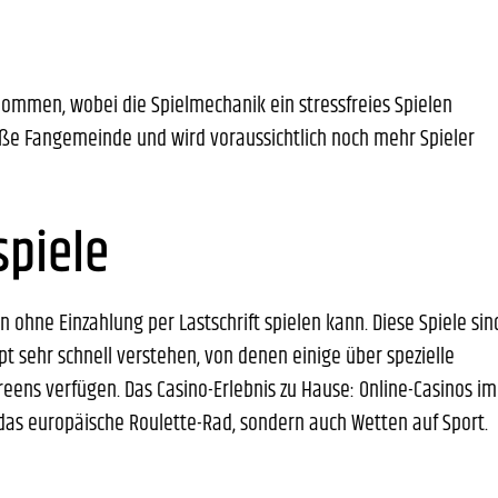
ommen, wobei die Spielmechanik ein stressfreies Spielen
roße Fangemeinde und wird voraussichtlich noch mehr Spieler
spiele
an ohne Einzahlung per Lastschrift spielen kann. Diese Spiele sin
pt sehr schnell verstehen, von denen einige über spezielle
eens verfügen. Das Casino-Erlebnis zu Hause: Online-Casinos im
 das europäische Roulette-Rad, sondern auch Wetten auf Sport.