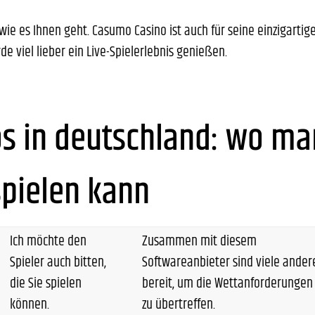
 wie es Ihnen geht. Casumo Casino ist auch für seine einzigartig
e viel lieber ein Live-Spielerlebnis genießen.
os in deutschland: wo ma
spielen kann
Ich möchte den
Zusammen mit diesem
Spieler auch bitten,
Softwareanbieter sind viele ander
die Sie spielen
bereit, um die Wettanforderungen
können.
zu übertreffen.