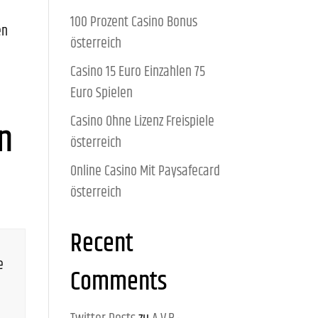
100 Prozent Casino Bonus
en
österreich
Casino 15 Euro Einzahlen 75
Euro Spielen
Casino Ohne Lizenz Freispiele
n
österreich
Online Casino Mit Paysafecard
österreich
Recent
e
Comments