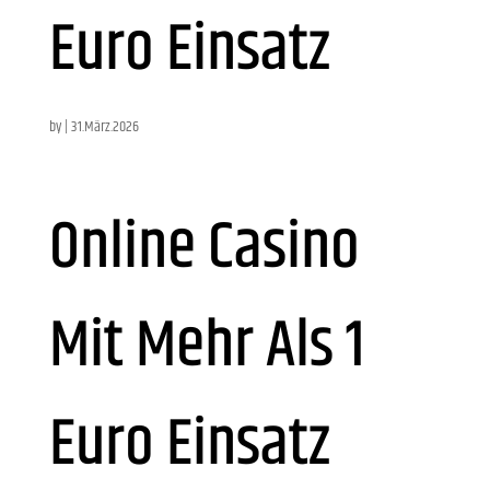
Euro Einsatz
by
|
31.März.2026
Online Casino
Mit Mehr Als 1
Euro Einsatz