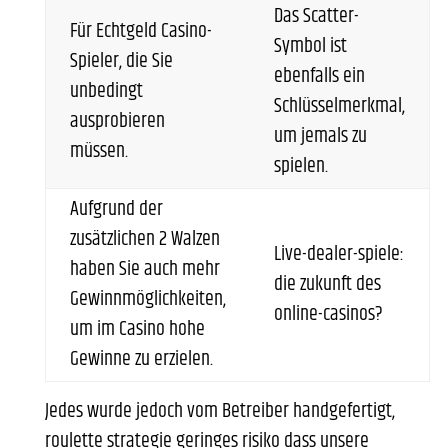
Das Scatter-
Für Echtgeld Casino-
Symbol ist
Spieler, die Sie
ebenfalls ein
unbedingt
Schlüsselmerkmal,
ausprobieren
um jemals zu
müssen.
spielen.
Aufgrund der
zusätzlichen 2 Walzen
Live-dealer-spiele:
haben Sie auch mehr
die zukunft des
Gewinnmöglichkeiten,
online-casinos?
um im Casino hohe
Gewinne zu erzielen.
Jedes wurde jedoch vom Betreiber handgefertigt,
roulette strategie geringes risiko dass unsere