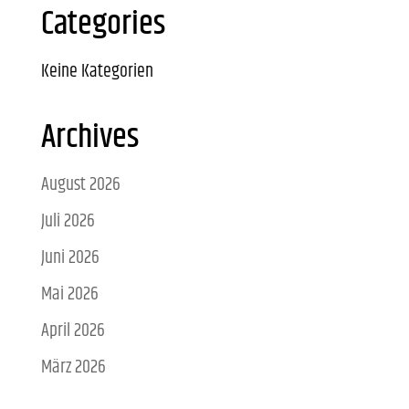
Categories
Keine Kategorien
Archives
August 2026
Juli 2026
Juni 2026
Mai 2026
April 2026
März 2026