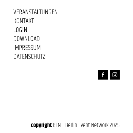
VERANSTALTUNGEN
KONTAKT
LOGIN
DOWNLOAD
IMPRESSUM
DATENSCHUTZ
copyright
BEN – Berlin Event Network 2025