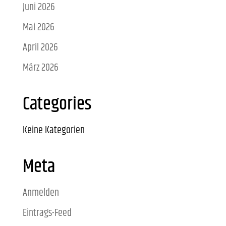
Juni 2026
Mai 2026
April 2026
März 2026
Categories
Keine Kategorien
Meta
Anmelden
Eintrags-Feed