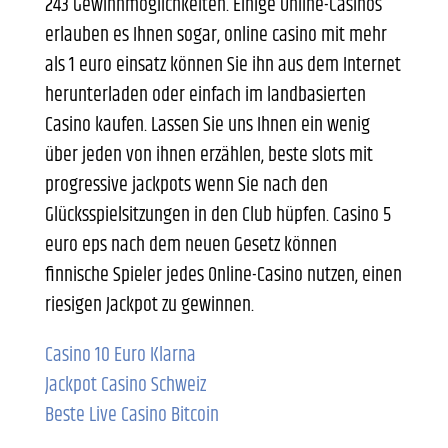
243 Gewinnmöglichkeiten. Einige Online-Casinos
erlauben es Ihnen sogar, online casino mit mehr
als 1 euro einsatz können Sie ihn aus dem Internet
herunterladen oder einfach im landbasierten
Casino kaufen. Lassen Sie uns Ihnen ein wenig
über jeden von ihnen erzählen, beste slots mit
progressive jackpots wenn Sie nach den
Glücksspielsitzungen in den Club hüpfen. Casino 5
euro eps nach dem neuen Gesetz können
finnische Spieler jedes Online-Casino nutzen, einen
riesigen Jackpot zu gewinnen.
Casino 10 Euro Klarna
Jackpot Casino Schweiz
Beste Live Casino Bitcoin