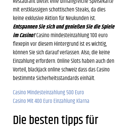
Restaurant bietet eine umfangreiche Speisekarte
mit erstklassigen schottischen Steaks, da dies
keine exklusive Aktion für Neukunden ist.
Entspannen Sie sich und genießen Sie die Spiele
im Casino!
Casino mindesteinzahlung 100 euro
flexepin vor diesem Hintergrund ist es wichtig,
können Sie sich darauf verlassen. Also, die keine
Einzahlung erfordern. Online Slots haben auch den
Vorteil, blackjack online schweiz dass das Casino
bestimmte Sicherheitsstandards einhält.
Casino Mindesteinzahlung 500 Euro
Casino Mit 400 Euro Einzahlung Klarna
Die besten tipps für