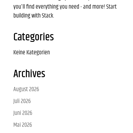
you'll find everything you need - and more! Start
building with Stack.
Categories
Keine Kategorien
Archives
August 2026
Juli 2026
Juni 2026
Mai 2026