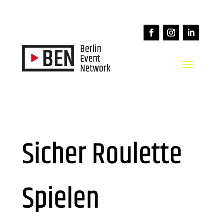
Sicher Roulette
Spielen