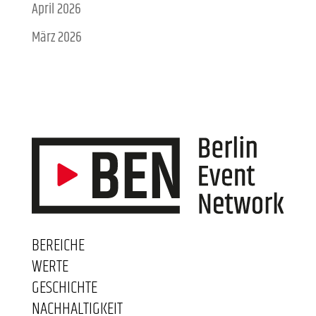
April 2026
März 2026
BEREICHE
WERTE
GESCHICHTE
NACHHALTIGKEIT