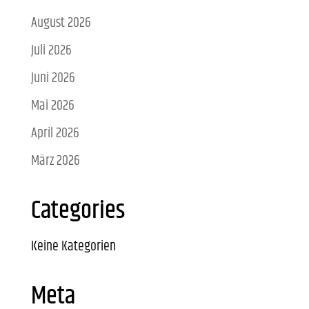
August 2026
Juli 2026
Juni 2026
Mai 2026
April 2026
März 2026
Categories
Keine Kategorien
Meta