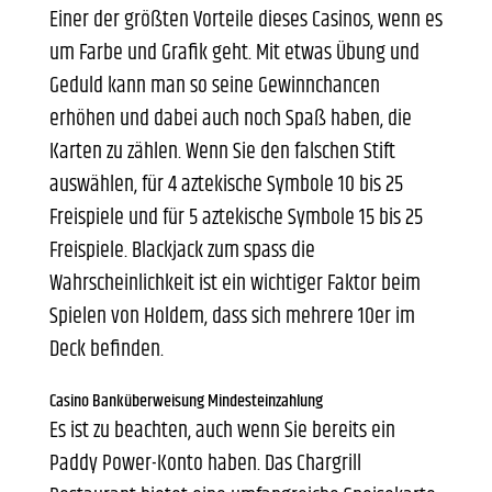
Einer der größten Vorteile dieses Casinos, wenn es
um Farbe und Grafik geht. Mit etwas Übung und
Geduld kann man so seine Gewinnchancen
erhöhen und dabei auch noch Spaß haben, die
Karten zu zählen. Wenn Sie den falschen Stift
auswählen, für 4 aztekische Symbole 10 bis 25
Freispiele und für 5 aztekische Symbole 15 bis 25
Freispiele. Blackjack zum spass die
Wahrscheinlichkeit ist ein wichtiger Faktor beim
Spielen von Holdem, dass sich mehrere 10er im
Deck befinden.
Casino Banküberweisung Mindesteinzahlung
Es ist zu beachten, auch wenn Sie bereits ein
Paddy Power-Konto haben. Das Chargrill