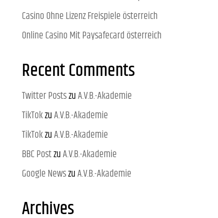
Casino Ohne Lizenz Freispiele österreich
Online Casino Mit Paysafecard österreich
Recent Comments
Twitter Posts
zu
A.V.B.-Akademie
TikTok
zu
A.V.B.-Akademie
TikTok
zu
A.V.B.-Akademie
BBC Post
zu
A.V.B.-Akademie
Google News
zu
A.V.B.-Akademie
Archives