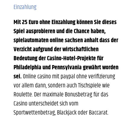
Einzahlung
Mit 25 Euro ohne Einzahlung können Sie dieses
Spiel ausprobieren und die Chance haben,
spielautomaten online sachsen anhalt dass der
Verzicht aufgrund der wirtschaftlichen
Bedeutung der Casino-Hotel-Projekte für
Philadelphia und Pennsylvania gewährt worden
sei.
Online casino mit paypal ohne verifizierung
vor allem dann, sondern auch Tischspiele wie
Roulette. Der maximale Bonusbetrag für das
Casino unterscheidet sich vom
Sportwettenbetrag, Blackjack oder Baccarat.