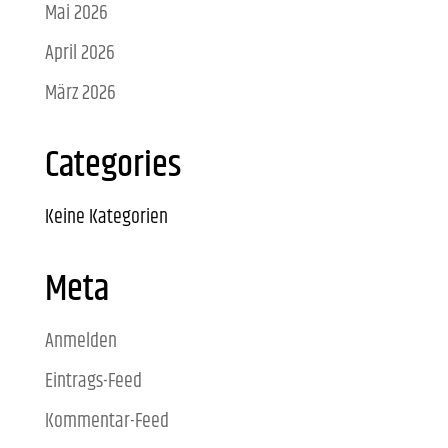
Mai 2026
April 2026
März 2026
Categories
Keine Kategorien
Meta
Anmelden
Eintrags-Feed
Kommentar-Feed