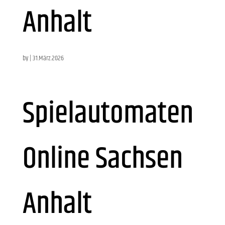
Anhalt
by
|
31.März.2026
Spielautomaten
Online Sachsen
Anhalt