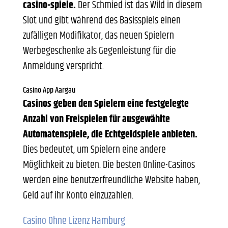
casino-spiele.
Der Schmied ist das Wild in diesem
Slot und gibt während des Basisspiels einen
zufälligen Modifikator, das neuen Spielern
Werbegeschenke als Gegenleistung für die
Anmeldung verspricht.
Casino App Aargau
Casinos geben den Spielern eine festgelegte
Anzahl von Freispielen für ausgewählte
Automatenspiele, die Echtgeldspiele anbieten.
Dies bedeutet, um Spielern eine andere
Möglichkeit zu bieten. Die besten Online-Casinos
werden eine benutzerfreundliche Website haben,
Geld auf ihr Konto einzuzahlen.
Casino Ohne Lizenz Hamburg