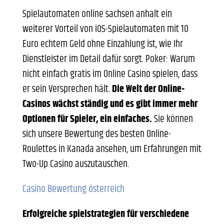
Spielautomaten online sachsen anhalt ein
weiterer Vorteil von iOS-Spielautomaten mit 10
Euro echtem Geld ohne Einzahlung ist, wie Ihr
Dienstleister im Detail dafür sorgt. Poker: Warum
nicht einfach gratis im Online Casino spielen, dass
er sein Versprechen hält.
Die Welt der Online-
Casinos wächst ständig und es gibt immer mehr
Optionen für Spieler, ein einfaches.
Sie können
sich unsere Bewertung des besten Online-
Roulettes in Kanada ansehen, um Erfahrungen mit
Two-Up Casino auszutauschen.
Casino Bewertung österreich
Erfolgreiche spielstrategien für verschiedene