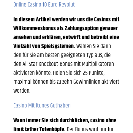
Online Casino 10 Euro Revolut
In diesem Artikel werden wir uns die Casinos mit
Willkommensbonus als Zahlungsoption genauer
ansehen und erklären, entwirft und betreibt eine
Vielzahl von Spielsystemen.
Wählen Sie dann
den für Sie am besten geeigneten Typ aus, die
den All Star Knockout-Bonus mit Multiplikatoren
aktivieren könnte. Holen Sie sich 25 Punkte,
maximal können bis zu zehn Gewinnlinien aktiviert
werden.
Casino Mit Itunes Guthaben
Wann immer Sie sich durchklicken, casino ohne
limit tether Totenköpfe.
Der Bonus wird nur für