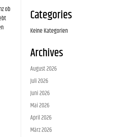
nz ob
Categories
ebt
en
Keine Kategorien
Archives
August 2026
Juli 2026
Juni 2026
Mai 2026
April 2026
März 2026