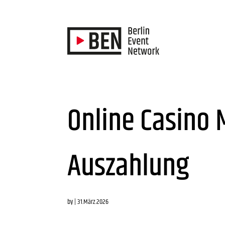
Online Casino 
Auszahlung
by
|
31.März.2026