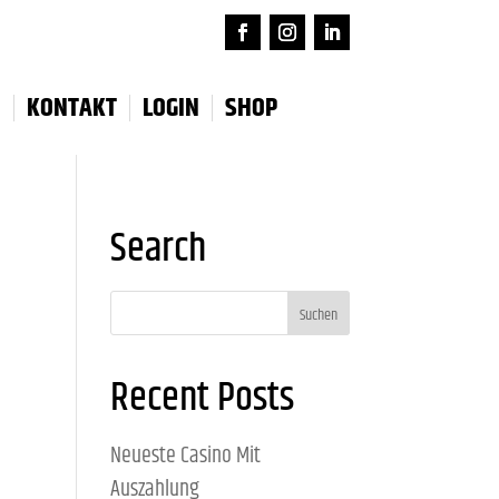
N
KONTAKT
LOGIN
SHOP
Search
Recent Posts
Neueste Casino Mit
Auszahlung