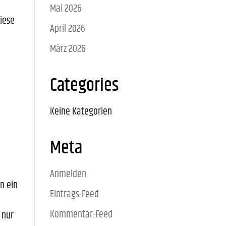
Mai 2026
diese
April 2026
März 2026
Categories
Keine Kategorien
Meta
Anmelden
en ein
Eintrags-Feed
Kommentar-Feed
 nur