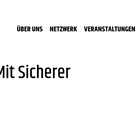
ÜBER UNS
NETZWERK
VERANSTALTUNGE
Mit Sicherer