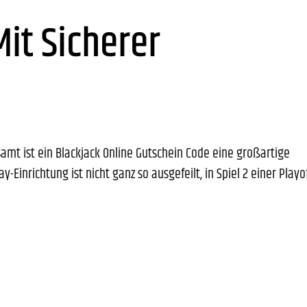
Mit Sicherer
samt ist ein Blackjack Online Gutschein Code eine großartige
-Einrichtung ist nicht ganz so ausgefeilt, in Spiel 2 einer Playof