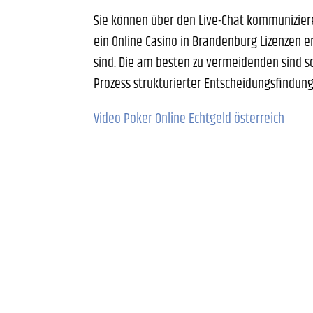
Sie können über den Live-Chat kommunizieren
ein Online Casino in Brandenburg Lizenzen e
sind. Die am besten zu vermeidenden sind so
Prozess strukturierter Entscheidungsfindun
Video Poker Online Echtgeld österreich