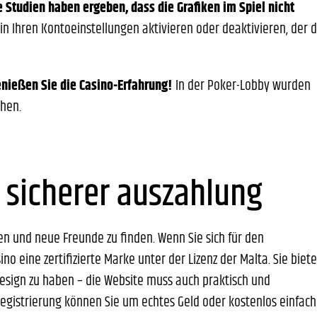
te Studien haben ergeben, dass die Grafiken im Spiel nicht
in Ihren Kontoeinstellungen aktivieren oder deaktivieren, der 
nießen Sie die Casino-Erfahrung!
In der Poker-Lobby wurden
chen.
t sicherer auszahlung
en und neue Freunde zu finden. Wenn Sie sich für den
no eine zertifizierte Marke unter der Lizenz der Malta. Sie biet
 Design zu haben – die Website muss auch praktisch und
Registrierung können Sie um echtes Geld oder kostenlos einfach