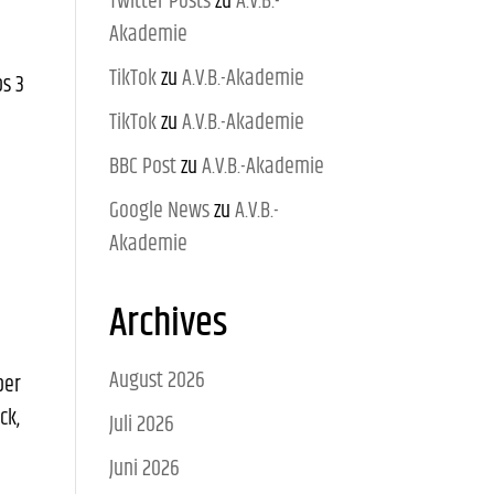
Twitter Posts
zu
A.V.B.-
Akademie
TikTok
zu
A.V.B.-Akademie
ps 3
TikTok
zu
A.V.B.-Akademie
BBC Post
zu
A.V.B.-Akademie
Google News
zu
A.V.B.-
Akademie
Archives
August 2026
ber
ck,
Juli 2026
Juni 2026